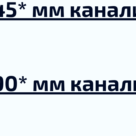
45* мм кана
90* мм кана