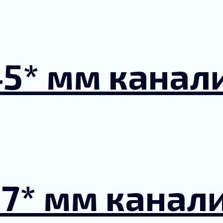
45* мм канал
67* мм канал