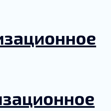
изационное
изационное