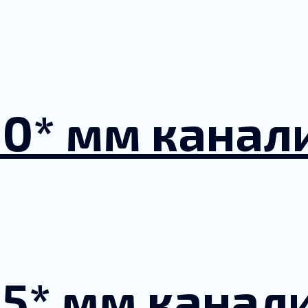
90* мм кана
15* мм канал