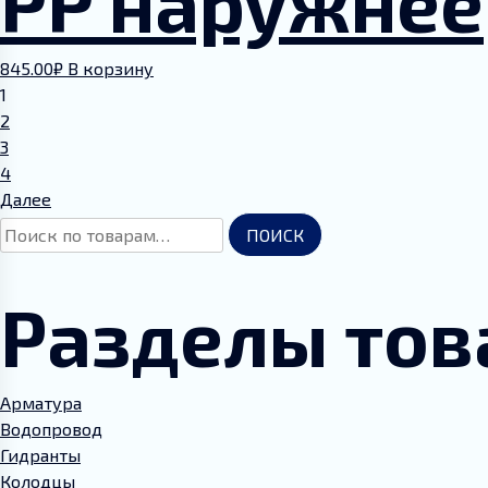
PP наружнее
845.00
₽
В корзину
1
2
3
4
Далее
Искать:
ПОИСК
Разделы тов
Арматура
Водопровод
Гидранты
Колодцы