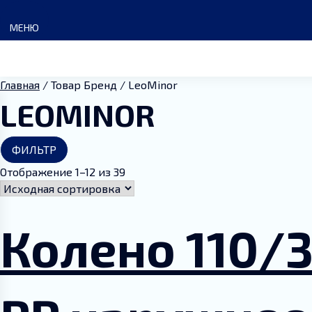
Skip
to
МЕНЮ
content
Главная
/ Товар Бренд / LeoMinor
LEOMINOR
Главная
ФИЛЬТР
Отображение 1–12 из 39
Каталог
ГК Сантермо
Колено 110/
Доставка и оплата
Акции и скидки