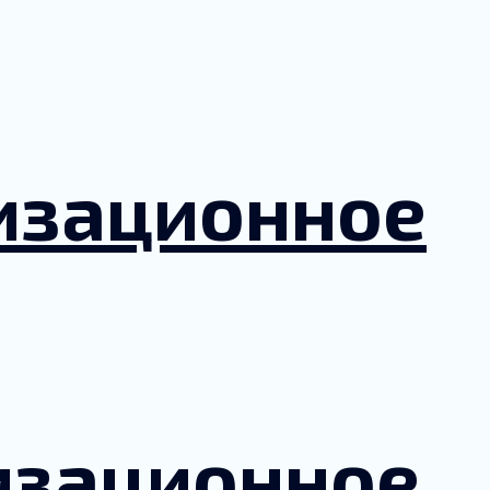
лизационное
изационное