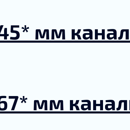
45* мм кана
67* мм кана