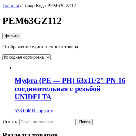
Главная
/ Товар Код / PEM63GZ112
PEM63GZ112
фильтр
Отображение единственного товара
Муфта (PE — РН) 63х11/2″ PN-16
соединительная с резьбой
UNIDELTA
538.00
₽
В корзину
Искать:
Поиск
Разделы товаров