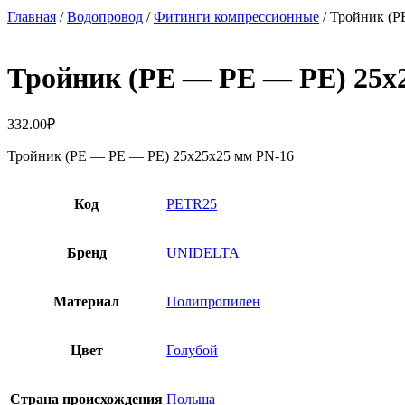
Главная
/
Водопровод
/
Фитинги компрессионные
/ Тройник (
Тройник (PE — PE — PE) 25х
332.00
₽
Тройник (PE — PE — PE) 25х25х25 мм PN-16
Код
PETR25
Бренд
UNIDELTA
Материал
Полипропилен
Цвет
Голубой
Страна происхождения
Польша