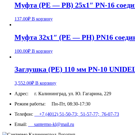
Муфта (PE — РВ) 25х1″ PN-16 соед
137.00
₽
В корзину
Муфта 32х1″ (PE — РН) PN16 соедин
100.00
₽
В корзину
Заглушка (PE) 110 мм PN-10 UNIDE
3,552.00
₽
В корзину
Адрес:
г. Калининград, ул. Ю. Гагарина, 229
Режим работы:
Пн-Пт, 08:30-17:30
Телефон:
+7 (4012) 51-50-73;
51-57-77;
76-07-73
Email:
santermo-kl@mail.ru