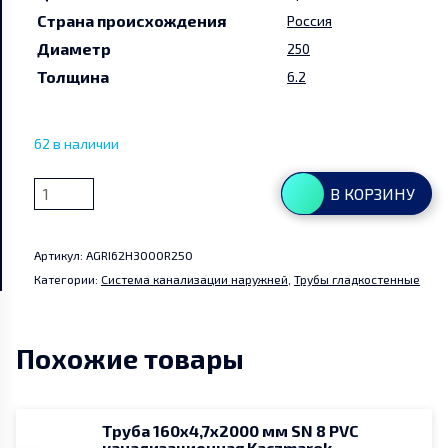
Страна происхождения
Россия
Руководства и инструкции
Диаметр
250
Толщина
6.2
Партнеры
62 в наличии
Контакты
Количество
В КОРЗИНУ
Мой аккаунт
товара
Труба
Артикул:
AGRI62H3000R250
250х6,2х3000
Категории:
Система канализации наружней
,
Трубы гладкостенные
мм
SN
4
Похожие товары
PVC-
U
канализационная
Россия
Труба 160х4,7х2000 мм SN 8 PVC
канализационная Kaczmarek