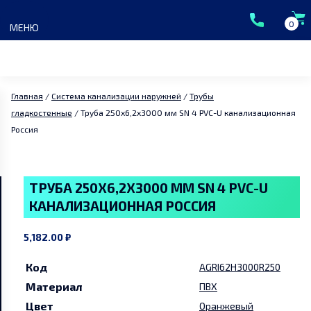
Skip
to
0
МЕНЮ
content
Главная
/
Система канализации наружней
/
Трубы
гладкостенные
/ Труба 250х6,2х3000 мм SN 4 PVC-U канализационная
Россия
Главная
Каталог
ТРУБА 250Х6,2Х3000 ММ SN 4 PVC-U
КАНАЛИЗАЦИОННАЯ РОССИЯ
ГК Сантермо
5,182.00
₽
Доставка и оплата
Код
AGRI62H3000R250
Материал
ПВХ
Акции и скидки
Цвет
Оранжевый