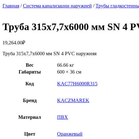
Главная
/
Система канализации наружней
/
Трубы гладкостенн
Труба 315х7,7х6000 мм SN 4 
19,264.00
₽
Труба 315х7,7х6000 мм SN 4 PVC наружняя
Вес
66.66 кг
Габариты
600 × 36 см
Код
KAC77H6000R315
Бренд
KACZMAREK
Материал
ПВХ
Цвет
Оранжевый