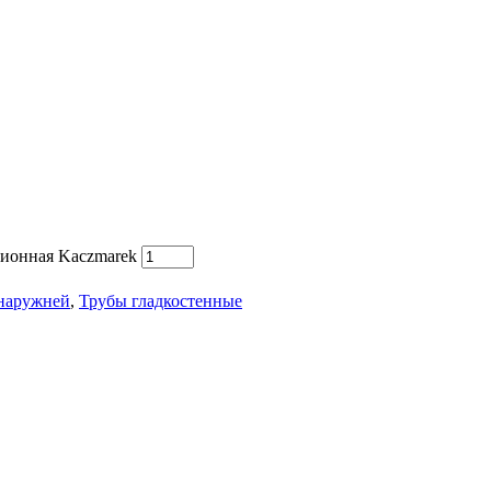
ционная Kaczmarek
 наружней
,
Трубы гладкостенные