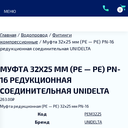
Skip
to
0
МЕНЮ
content
Главная
/
Водопровод
/
Фитинги
компрессионные
/ Муфта 32х25 мм (PE — PE) PN-16
редукционная соединительная UNIDELTA
Главная
МУФТА 32Х25 ММ (PE — PE) PN-
Каталог
16 РЕДУКЦИОННАЯ
СОЕДИНИТЕЛЬНАЯ UNIDELTA
ГК Сантермо
263.00
₽
Муфта редукционная (PE — PE) 32х25 мм PN-16
Доставка и оплата
Код
PEM3225
Бренд
UNIDELTA
Акции и скидки