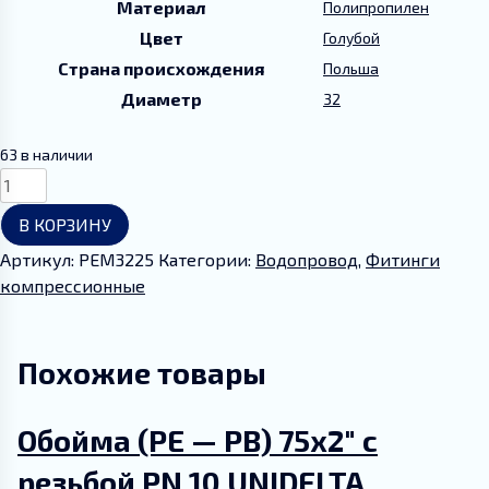
Материал
Полипропилен
Цвет
Голубой
Руководства и инструкции
Страна происхождения
Польша
Диаметр
32
Партнеры
63 в наличии
Контакты
Количество
товара
Мой аккаунт
В КОРЗИНУ
Муфта
32х25
Артикул:
PEM3225
Категории:
Водопровод
,
Фитинги
мм
компрессионные
(PE
-
PE)
Похожие товары
PN-
16
Обойма (PE — РВ) 75х2″ с
редукционная
соединительная
резьбой PN 10 UNIDELTA