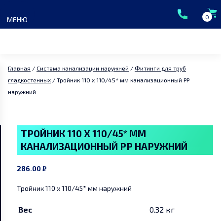
Skip
to
0
МЕНЮ
content
Главная
/
Система канализации наружней
/
Фитинги для труб
гладкостенных
/ Тройник 110 x 110/45* мм канализационный PP
наружний
Главная
Каталог
ТРОЙНИК 110 X 110/45* ММ
КАНАЛИЗАЦИОННЫЙ PP НАРУЖНИЙ
ГК Сантермо
286.00
₽
Доставка и оплата
Тройник 110 x 110/45* мм наружний
Вес
0.32 кг
Акции и скидки