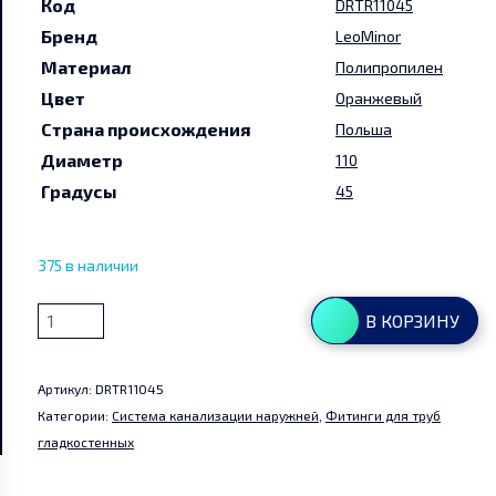
Код
DRTR11045
Бренд
LeoMinor
Руководства и инструкции
Материал
Полипропилен
Цвет
Оранжевый
Партнеры
Страна происхождения
Польша
Диаметр
110
Контакты
Градусы
45
Мой аккаунт
375 в наличии
Количество
В КОРЗИНУ
товара
Тройник
Артикул:
DRTR11045
110
Категории:
Система канализации наружней
,
Фитинги для труб
x
гладкостенных
110/45*
мм