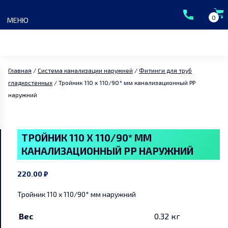
Skip
to
0
МЕНЮ
content
Главная
/
Система канализации наружней
/
Фитинги для труб
гладкостенных
/ Тройник 110 x 110/90* мм канализационный PP
наружний
Главная
Каталог
ТРОЙНИК 110 X 110/90* ММ
КАНАЛИЗАЦИОННЫЙ PP НАРУЖНИЙ
ГК Сантермо
220.00
₽
Доставка и оплата
Тройник 110 x 110/90* мм наружний
Вес
0.32 кг
Акции и скидки