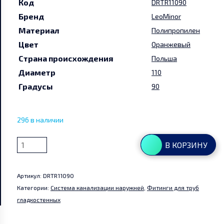
Код
DRTR11090
Бренд
LeoMinor
Руководства и инструкции
Материал
Полипропилен
Цвет
Оранжевый
Партнеры
Страна происхождения
Польша
Диаметр
110
Контакты
Градусы
90
Мой аккаунт
296 в наличии
Количество
В КОРЗИНУ
товара
Тройник
Артикул:
DRTR11090
110
Категории:
Система канализации наружней
,
Фитинги для труб
x
гладкостенных
110/90*
мм